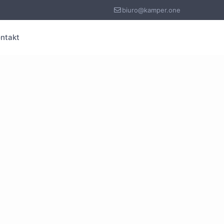
biuro@kamper.one
ntakt