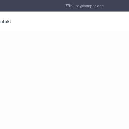
biuro@kamper.one
ntakt