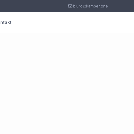
biuro@kamper.one
ntakt