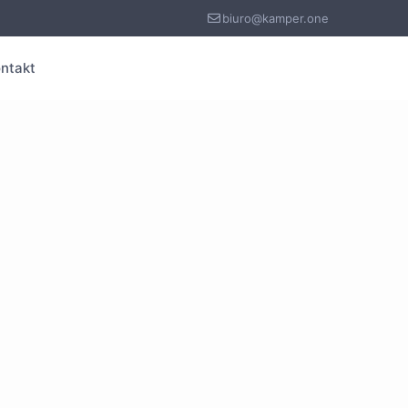
biuro@kamper.one
ntakt